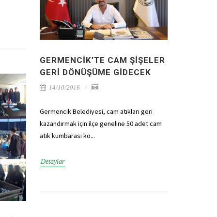
GERMENCIK’TE CAM ŞIŞELER
GERI DÖNÜŞÜME GIDECEK
14/10/2016
Germencik Belediyesi, cam atıkları geri
kazandırmak için ilçe geneline 50 adet cam
atık kumbarası ko...
Detaylar