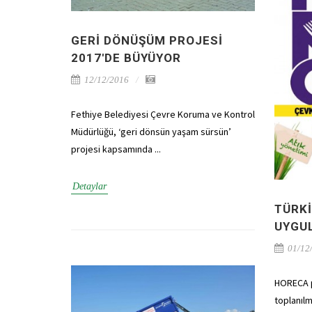
GERI DÖNÜŞÜM PROJESI
2017'DE BÜYÜYOR
12/12/2016
Fethiye Belediyesi Çevre Koruma ve Kontrol
Müdürlüğü, ‘geri dönsün yaşam sürsün’
projesi kapsamında ...
Detaylar
TÜRK
UYGU
01/12
HORECA pr
toplanılm