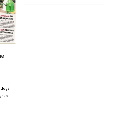
AM
e doğa
ıyaka