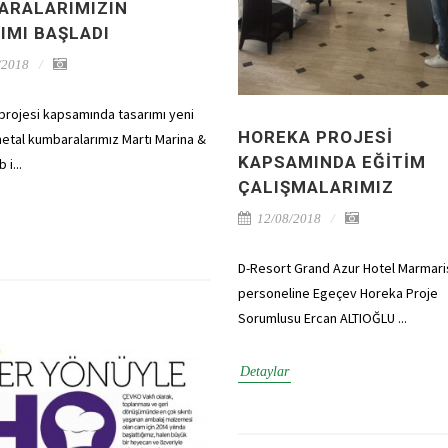
ARALARIMIZIN
IMI BAŞLADI
/2018
rojesi kapsamında tasarımı yeni
HOREKA PROJESI
metal kumbaralarımız Martı Marina &
KAPSAMINDA EĞITIM
 i...
ÇALIŞMALARIMIZ
12/08/2018
D-Resort Grand Azur Hotel Marmar
personeline Egeçev Horeka Proje
Sorumlusu Ercan ALTIOĞLU ...
Detaylar