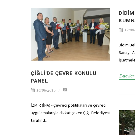
DIDIM
KUMB
12/08
Didim Be
Sanayii A
İşletmeler
ÇIĞLI'DE ÇEVRE KONULU
Detaylar
PANEL
16/06/2015
İZMİR (İHA) - Çevreci politikaları ve çevreci
uygulamalarıyla dikkat çeken Çiğli Belediyesi
tarafınd...