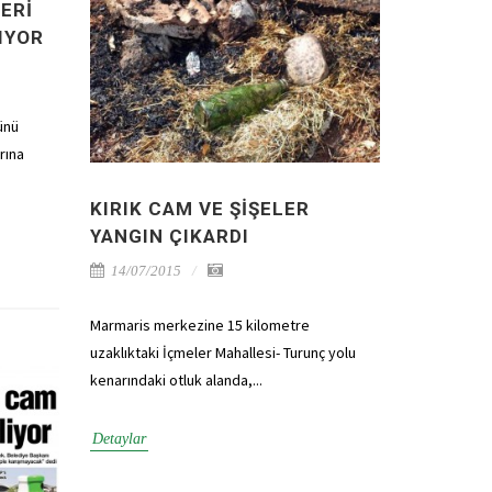
ERI
IYOR
ünü
rına
KIRIK CAM VE ŞIŞELER
YANGIN ÇIKARDI
14/07/2015
Marmaris merkezine 15 kilometre
uzaklıktaki İçmeler Mahallesi- Turunç yolu
kenarındaki otluk alanda,...
Detaylar