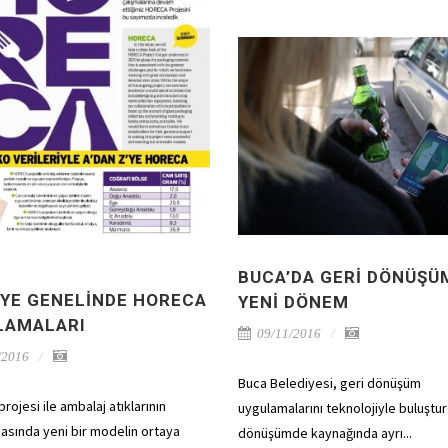
BUCA’DA GERI DÖNÜŞÜ
IYE GENELINDE HORECA
YENI DÖNEM
LAMALARI
09/11/2016
/2016
Buca Belediyesi, geri dönüşüm
ojesi ile ambalaj atıklarının
uygulamalarını teknolojiyle buluştur
asında yeni bir modelin ortaya
dönüşümde kaynağında ayrı...