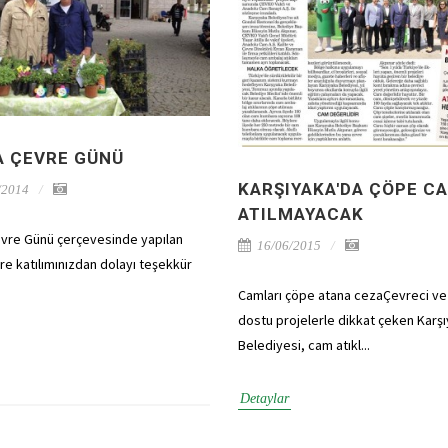
A ÇEVRE GÜNÜ
KARŞIYAKA'DA ÇÖPE C
/2014
ATILMAYACAK
vre Günü çerçevesinde yapılan
16/06/2015
ere katılımınızdan dolayı teşekkür
Camları çöpe atana cezaÇevreci v
dostu projelerle dikkat çeken Karş
Belediyesi, cam atıkl...
Detaylar