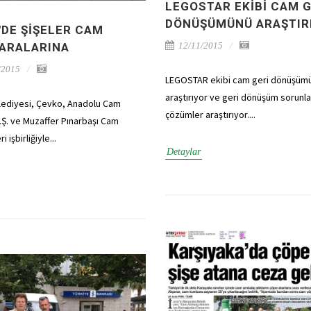
LEGOSTAR EKIBI CAM G
DÖNÜŞÜMÜNÜ ARAŞTIR
'DE ŞIŞELER CAM
ARALARINA
12/11/2015
/2015
LEGOSTAR ekibi cam geri dönüşüm
araştırıyor ve geri dönüşüm sorunla
lediyesi, Çevko, Anadolu Cam
çözümler araştırıyor....
.Ş. ve Muzaffer Pınarbaşı Cam
i işbirliğiyle...
Detaylar