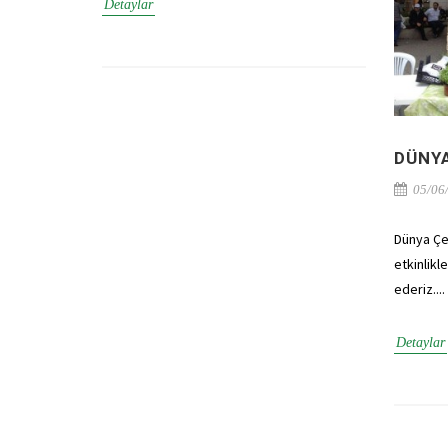
Detaylar
DÜNY
05/06
Dünya Çe
etkinlikl
ederiz....
Detaylar