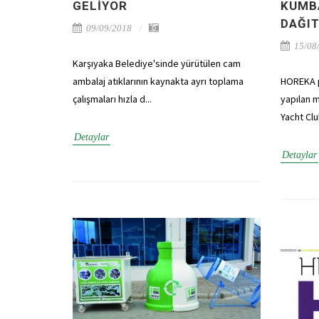
GELIYOR
KUMB
DAĞIT
09/09/2018
15/08
Karşıyaka Belediye'sinde yürütülen cam
ambalaj atıklarının kaynakta ayrı toplama
HOREKA p
çalışmaları hızla d...
yapılan 
Yacht Club
Detaylar
Detaylar