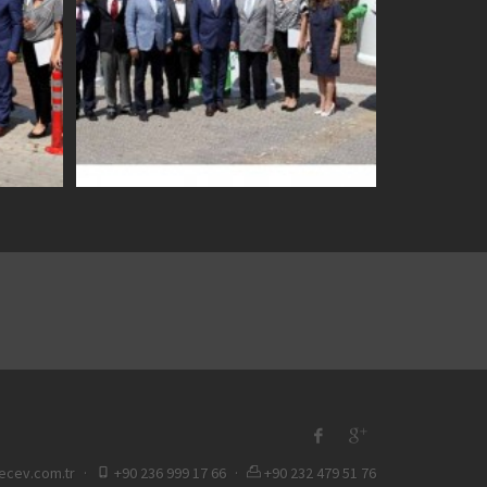
ecev.com.tr
·
+90 236 999 17 66
·
+90 232 479 51 76