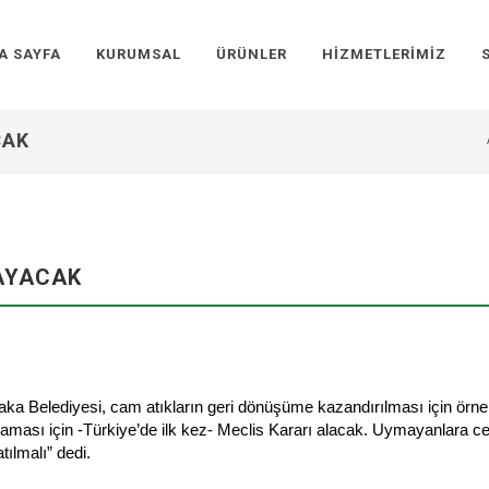
A SAYFA
KURUMSAL
ÜRÜNLER
HIZMETLERIMIZ
CAK
AYACAK
yaka Belediyesi, cam atıkların geri dönüşüme kazandırılması için örn
lmaması için -Türkiye’de ilk kez- Meclis Kararı alacak. Uymayanlara
ılmalı” dedi.