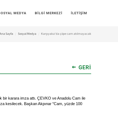
SOSYAL MEDYA
BILGI MERKEZI
İLETIŞIM
Ana Sayfa
Sosyal Medya
Karşıyaka'da çöpe cam atılmayacak
GERI
ek bir karara imza attı. ÇEVKO ve Anadolu Cam ile
 ceza kesilecek. Başkan Akpınar “Cam, yüzde 100