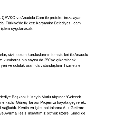
du. ÇEVKO ve Anadolu Cam ile protokol imzalayan
da, Türkiye’de ilk kez Karşıyaka Belediyesi, cam
i işlem uygulanacak.
, sivil toplum kuruluşlarının temsilcileri ile Anadolu
am kumbarasının sayısı da 250’ye çıkartılacak.
eri ve doluluk oranı da vatandaşların hizmetine
Belediye Başkanı Hüseyin Mutlu Akpınar “Gelecek
güne kadar Güneş Tarlası Projemizi hayata geçirerek,
ruf sağladık. Kentin en işlek noktalarına Atık Getirme
 ve Ayırma Tesisi inşaatımız bitmek üzere. Şimdi de