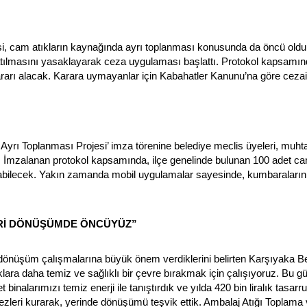
esi, cam atıkların kaynağında ayrı toplanması konusunda da öncü ol
atılmasını yasaklayarak ceza uygulaması başlattı. Protokol kapsamın
ararı alacak. Karara uymayanlar için Kabahatler Kanunu’na göre ceza
ı Toplanması Projesi’ imza törenine belediye meclis üyeleri, muhtarlar
ı. İmzalanan protokol kapsamında, ilçe genelinde bulunan 100 adet c
şabilecek. Yakın zamanda mobil uygulamalar sayesinde, kumbaraların y
Rİ DÖNÜŞÜMDE ÖNCÜYÜZ”
dönüşüm çalışmalarına büyük önem verdiklerini belirten Karşıyaka 
lara daha temiz ve sağlıklı bir çevre bırakmak için çalışıyoruz. Bu 
t binalarımızı temiz enerji ile tanıştırdık ve yılda 420 bin liralık tasar
zleri kurarak, yerinde dönüşümü teşvik ettik. Ambalaj Atığı Toplama