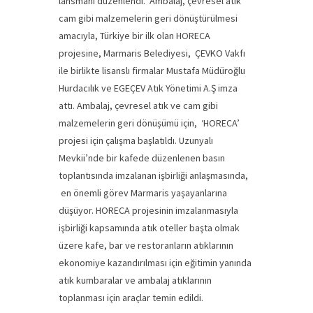
lansmanı düzenlendi. Ambalaj, çevresel atık
cam gibi malzemelerin geri dönüştürülmesi
amacıyla, Türkiye bir ilk olan HORECA
projesine, Marmaris Belediyesi, ÇEVKO Vakfı
ile birlikte lisanslı firmalar Mustafa Müdüroğlu
Hurdacılık ve EGEÇEV Atık Yönetimi A.Ş imza
attı. Ambalaj, çevresel atık ve cam gibi
malzemelerin geri dönüşümü için, ‘HORECA’
projesi için çalışma başlatıldı. Uzunyalı
Mevkii’nde bir kafede düzenlenen basın
toplantısında imzalanan işbirliği anlaşmasında,
en önemli görev Marmaris yaşayanlarına
düşüyor. HORECA projesinin imzalanmasıyla
işbirliği kapsamında atık oteller başta olmak
üzere kafe, bar ve restoranların atıklarının
ekonomiye kazandırılması için eğitimin yanında
atık kumbaralar ve ambalaj atıklarının
toplanması için araçlar temin edildi.