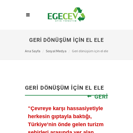
GERI DÖNÜŞÜM IÇIN EL ELE
Ana Sayfa
Sosyal Medya
Geri dönüşüm için el ele
GERI DÖNÜŞÜM IÇIN EL ELE
GERI
"Çevreye karşı hassasiyetiyle
herkesin gıptayla baktığı,
Türkiye’nin önde gelen turizm
şehirleri arasında yer alan,