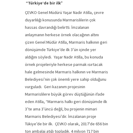
“Türkiye’de bir ilk”
ÇEVKO Genel Müdürü Yaşar Nadir Atilla, çevre
duyarlılığı konusunda Marmarislilerin çok
hassas davrandığı belirtti. İmzalanan
anlaşmanın herkese örnek olacağının altını
çizen Genel Müdür Atilla, Marmaris halkının geri
dönüşümde Türkiye’de ilk 3’ün içinde yer
aldığını söyledi. Yaşar Nadir Atilla, bu konuda
örnek projeleriyle herkese parmak ısırtacak
hale gelmesinde Marmaris halkının ve Marmaris
Belediyesi’nin çok önemli yere sahip olduğunu
vurguladı. Geri kazanım projesinin
Marmarislilere büyük görev düştüğünün ifade
eden Atilla, “Marmaris halkı geri dönüşümde ilk
3’te ama 3’üncü değil, bu projenin mimari
Marmaris Belediyesi’dir. İmzalanan proje
Tükiye’de bir ilk. ÇEVKO olarak, 2017'de 656 bin
ton ambalaj atığı topladık. 4 milyon 717 bin