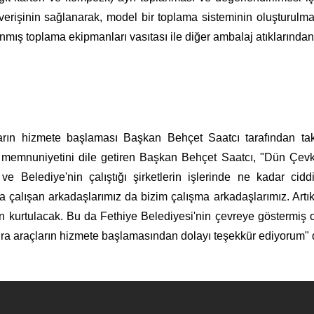
ışverişinin sağlanarak, model bir toplama sisteminin oluşturu
anmış toplama ekipmanları vasıtası ile diğer ambalaj atıklarınd
ların hizmete başlaması Başkan Behçet Saatcı tarafından takd
n memnuniyetini dile getiren Başkan Behçet Saatcı, "Dün Çev
e Belediye'nin çalıştığı şirketlerin işlerinde ne kadar cid
a çalışan arkadaşlarımız da bizim çalışma arkadaşlarımız. Ar
en kurtulacak. Bu da Fethiye Belediyesi'nin çevreye göstermiş 
nra araçların hizmete başlamasından dolayı teşekkür ediyorum" 