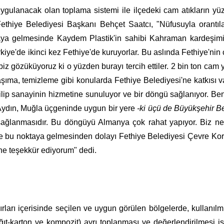
ygulanacak olan toplama sistemi ile ilçedeki cam atıkların y
 Fethiye Belediyesi Başkanı Behçet Saatcı, "Nüfusuyla oran
ktaya gelmesinde Kaydem Plastik'in sahibi Kahraman kardeşim
iye'de ikinci kez Fethiye'de kuruyorlar. Bu aslında Fethiye'nin ç
iz gözüküyoruz ki o yüzden burayı tercih ettiler. 2 bin ton cam 
şıma, temizleme gibi konularda Fethiye Belediyesi'ne katkısı 
irilip sanayinin hizmetine sunuluyor ve bir döngü sağlanıyor.
 Aydın, Muğla üçgeninde uygun bir yere
-ki üçü de Büyükşehir Be
lanmasıdır. Bu döngüyü Almanya çok rahat yapıyor. Biz nede
 de bu noktaya gelmesinden dolayı Fethiye Belediyesi Çevre Ko
e teşekkür ediyorum" dedi.
ları içerisinde seçilen ve uygun görülen bölgelerde, kullanıl
ağıt-karton ve kompozit) ayrı toplanması ve değerlendirilmesi i