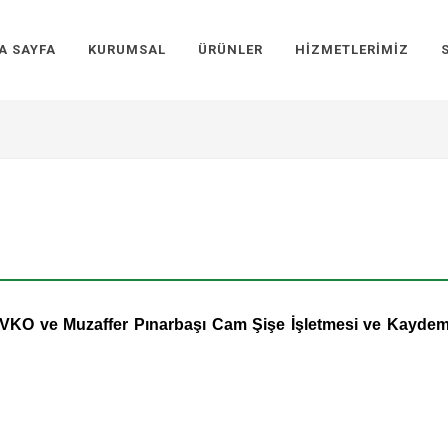
A SAYFA
KURUMSAL
ÜRÜNLER
HIZMETLERIMIZ
O ve Muzaffer Pınarbaşı Cam Şişe İşletmesi ve Kaydem Pla