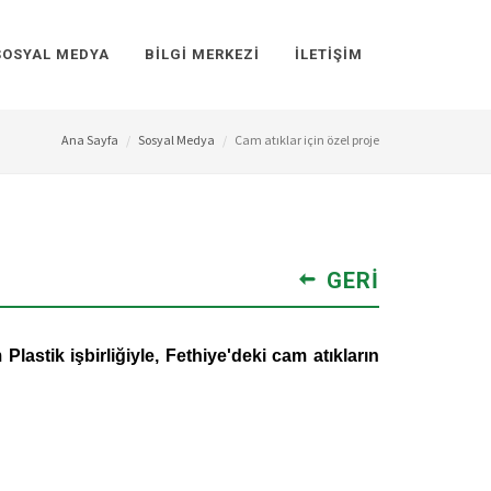
SOSYAL MEDYA
BILGI MERKEZI
İLETIŞIM
Ana Sayfa
Sosyal Medya
Cam atıklar için özel proje
GERI
stik işbirliğiyle, Fethiye'deki cam atıkların