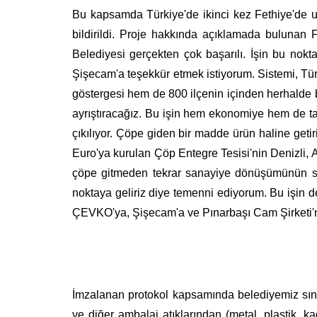
Bu kapsamda Türkiye'de ikinci kez Fethiye'de u
bildirildi. Proje hakkında açıklamada bulunan
Belediyesi gerçekten çok başarılı. İşin bu no
Şişecam'a teşekkür etmek istiyorum. Sistemi, Türk
göstergesi hem de 800 ilçenin içinden herhalde b
ayrıştıracağız. Bu işin hem ekonomiye hem de ta
çıkılıyor. Çöpe giden bir madde ürün haline get
Euro'ya kurulan Çöp Entegre Tesisi'nin Denizli,
çöpe gitmeden tekrar sanayiye dönüşümünün sağ
noktaya geliriz diye temenni ediyorum. Bu işin
ÇEVKO'ya, Şişecam'a ve Pınarbaşı Cam Şirketi'n
İmzalanan protokol kapsamında belediyemiz sınır
ve diğer ambalaj atıklarından (metal, plastik, k