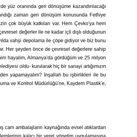
üzde yüz oranında geri dönüşüme kazandırılacağı
tılandığı zaman geri dönüşüm konusunda Fethiye
izin çok büyük katkıları var. Hem Çevko'ya hem
evresel değerler ile ne kadar içli dışlı olduğunun
yılda vahşi depolama ile çöpe gidiyor ve biz bunu
var. Her şeyden önce de çevresel değerlere sahip
 Benim hayalim, Almanya'da gördüğüm ve 25 milyon
lediyesi oldu-
kurularak hiç bir sanayi artığımızın
n yapamayalım? İnşallah bu işbirlikleri ile bu
ruma ve Kontrol Müdürlüğü'ne, Kaydem Plastik'e,
mış cam ambalajların kaynağında evsel atıklardan
şlemlerinin kalıcı bir yerel yönetim uygulamasına