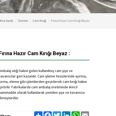
Ana Sayfa
Ürünler
Cam Kırığı
Fırına Hazır Cam Kırığı Beyaz
Fırına Hazır Cam Kırığı Beyaz :
Ambalaj atığı haline gelen kullanılmış cam şişe ve
kavanozlar geri kazanılır. Cam işleme tesislerinde ayırma,
kırma, eleme gibi işlemlerden geçirilerek cam kırığı haline
getirilir. Fabrikalarda cam ambalaj üretiminde ikincil
hammadde olarak kullanılarak yeniden şişe ve kavanoza
dönüştürülür.
Share:
Share
Facebook
Twitter
LinkedIn
WhatsApp
Email